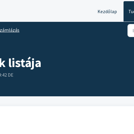
Kezdőlap
Tu
zámlázás
 listája
9:42 DE