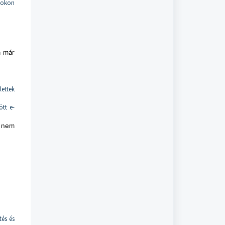
tokon
a már
lettek
ött e-
k nem
tés és