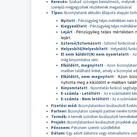
Keresés:
Szabad szöveges keresőmező, melynek se
szereplő megjegyzések részleteinek megadásával.
Típus:
Bizonylataink aktuális állapota alapján tört
Nyitott
- Pénzügyileg teljes mértékben nem ki
Kiegyenlített
- Pénzügyileg teljes mértékben
Lejárt
-
Pénzügyileg teljes mértékben ne
lejárt.
Sztornó/Sztornózott
- Sztornó funkcióval 
Helyesbítő/Helyesbített
- Helyesbítő funk
El nem küldött/Ki nem nyomtatott
- Az
még kinyomtatva sem.
Elküldött, megnyitott
- Azon bizonylatai
mailben található linket, amely a bizonylat a
Elküldött, nem megnyitott
-
Azon bizo
nyitotta meg a kiküldött e-mailben talál
Kinyomtatott
- Nyomtatás funkció segítség
E-számla - Letöltött
- Az e-számlaként kikü
E-számla - Nem letöltött -
Az e-számlakén
Fizetési mód:
Bizonylatainkon kiválasztott fizetés
Partner:
Bizonylaton szereplő partner nevére törté
Termék:
A termék szűrőben kiválasztott termékeket
Projekt:
Bizonylatainkon kiválasztott projektek alap
Pénznem:
Pénznem szerinti szűrőfeltétel.
Dátum:
Egy adott dátumra vagy intervallumra van l