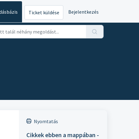
dásbázis
Bejelentkezés
Ticket küldése
Nyomtatás
Cikkek ebben a mappában -