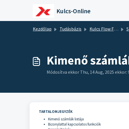
Kihagyás a tartalom megtartásához
Kulcs-Online
Kezdőlap
Tudásbázis
Kulcs Flow Free
S
Kimenő számlák
Módosítva ekkor Thu, 14 Aug, 2025 ekkor: 
TARTALOMJEGYZÉK
Kimenő számlák listája
Bizonylattal kapcsolatos funkciók