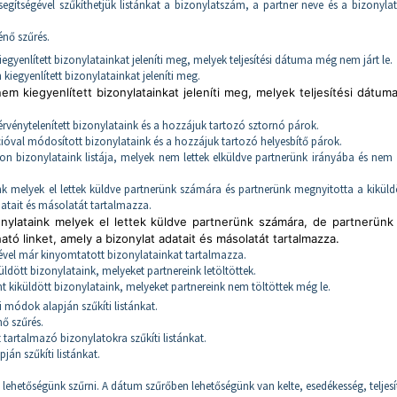
gítségével szűkíthetjük listánkat a bizonylatszám, a partner neve és a bizonyla
énő szűrés.
egyenlített bizonylatainkat jeleníti meg, melyek teljesítési dátuma még nem járt le.
 kiegyenlített bizonylatainkat jeleníti meg.
m kiegyenlített bizonylatainkat jeleníti meg, melyek teljesítési dátum
érvénytelenített bizonylataink és a hozzájuk tartozó sztornó párok.
cióval módosított bizonylataink és a hozzájuk tartozó helyesbítő párok.
on bizonylataink listája, melyek nem lettek elküldve partnerünk irányába és nem 
nk melyek el lettek küldve partnerünk számára és partnerünk megnyitotta a kiküld
datait és másolatát tartalmazza.
nylataink melyek el lettek küldve partnerünk számára, de partnerün
ható linket, amely a bizonylat adatait és másolatát tartalmazza.
ével már kinyomtatott bizonylatainkat tartalmazza.
ldött bizonylataink, melyeket partnereink letöltöttek.
t kiküldött bizonylataink, melyeket partnereink nem töltöttek még le.
i módok alapján szűkíti listánkat.
nő szűrés.
 tartalmazó bizonylatokra szűkíti listánkat.
ján szűkíti listánkat.
ehetőségünk szűrni. A dátum szűrőben lehetőségünk van kelte, esedékesség, teljesí