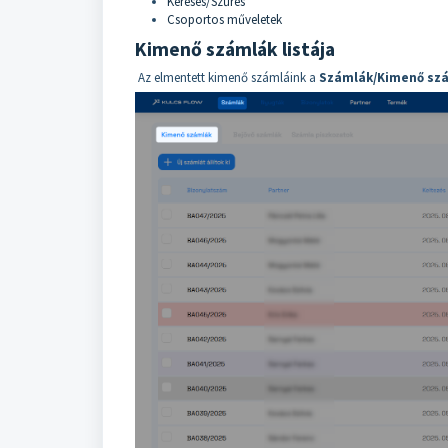
Keresés/Szűrés
Csoportos műveletek
Kimenő számlák listája
Az elmentett kimenő számláink a
Számlák/Kimenő sz