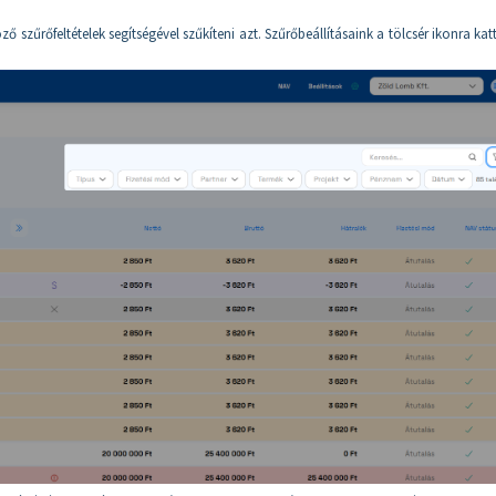
 szűrőfeltételek segítségével szűkíteni azt. Szűrőbeállításaink a tölcsér ikonra kat