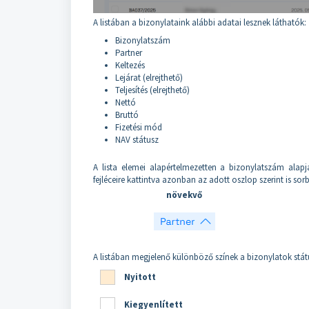
A listában a bizonylataink alábbi adatai lesznek láthatók:
Bizonylatszám
Partner
Keltezés
Lejárat (elrejthető)
Teljesítés (elrejthető)
Nettó
Bruttó
Fizetési mód
NAV státusz
A lista elemei alapértelmezetten a bizonylatszám alapj
fejléceire kattintva azonban az adott oszlop szerint is so
növekvő
A listában megjelenő különböző színek a bizonylatok státu
Nyitott
Kiegyenlített