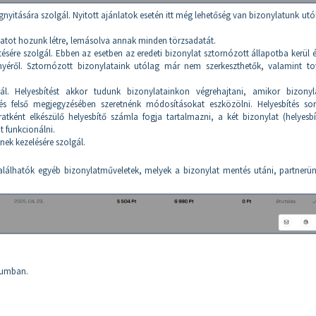
gnyitására szolgál. Nyitott ajánlatok esetén itt még lehetőség van bizonylatunk ut
nylatot hozunk létre, lemásolva annak minden törzsadatát.
ésére szolgál. Ebben az esetben az eredeti bizonylat sztornózott állapotba kerül 
ényéről. Sztornózott bizonylataink utólag már nem szerkeszthetők, valamint to
gál. Helyesbítést akkor tudunk bizonylatainkon végrehajtani, amikor bizonyl
- és felső megjegyzésében szeretnénk módosításokat eszközölni. Helyesbítés so
atként elkészülő helyesbítő számla fogja tartalmazni, a két bizonylat (helyesb
t funkcionálni.
nek kezelésére szolgál.
lálhatók egyéb bizonylatműveletek, melyek a bizonylat mentés utáni, partnerü
tumban.