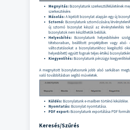
Megnyitás:
Bizonylatunk szerkesztőfelületének me
szerkesztésére.
Másolás:
A kijelölt bizonylat alapján egy új bizo
Sztornó:
Bizonylatunk sztornózására/érvénytelenít
új sztornó bizonylat készül az érvénytelenítés t
bizonylatok nem készíthetők belőlük.
Helyesbítés:
Bizonylatunk helyesbítésére szol
tételsoraiban, beállított projektjében vagy alsó
változtatásokat a bizonylatunkhoz kiegészítő okir
helyesbített) együtt fognak teljes értékű bizonylatkén
Kiegyenlítés:
Bizonylatunk pénzügyi kiegyenlítésé
A megnyitott bizonylatsorunk jobb alsó sarkában megta
való továbbításban segítő műveletek.
Küldés:
Bizonylatunk e-mailben történő kiküldése.
Nyomtatás:
Bizonylat nyomtatása.
PDF export:
Bizonylatunk exportálása PDF formá
Keresés/Szűrés