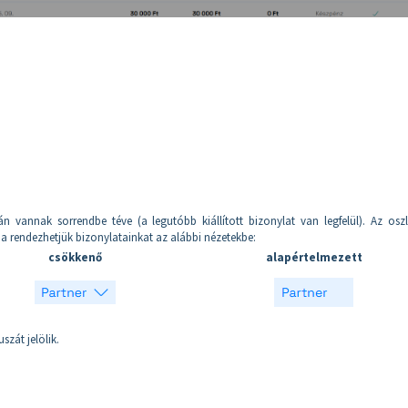
án vannak sorrendbe téve (a legutóbb kiállított bizonylat van legfelül). Az osz
rba rendezhetjük bizonylatainkat az alábbi nézetekbe:
csökkenő
alapértelmezett
szát jelölik.