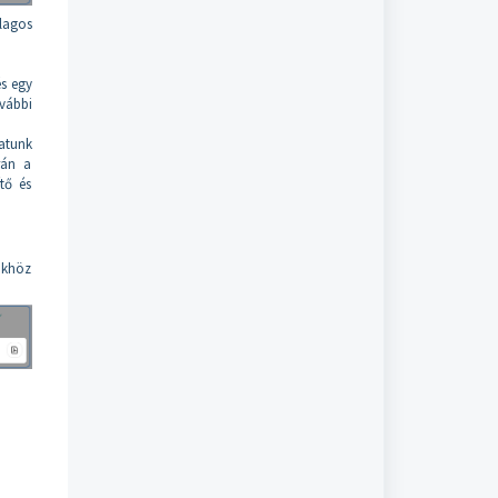
ólagos
és egy
vábbi
atunk
rán a
ítő és
nkhöz