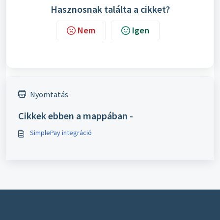
Hasznosnak találta a cikket?
Nem
Igen
Nyomtatás
Cikkek ebben a mappában -
SimplePay integráció