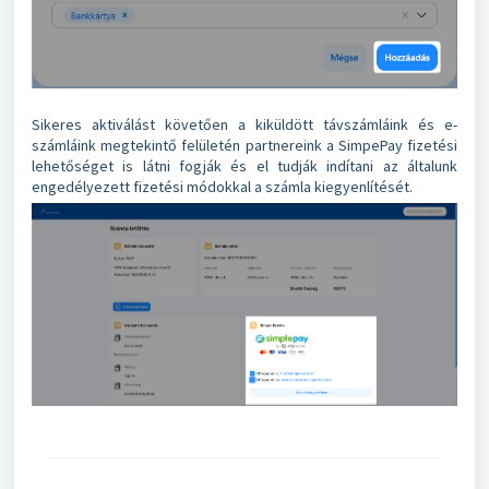
Sikeres aktiválást követően a kiküldött távszámláink és e-
számláink megtekintő felületén partnereink a SimpePay fizetési
lehetőséget is látni fogják és el tudják indítani az általunk
engedélyezett fizetési módokkal a számla kiegyenlítését.