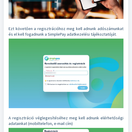
Ezt követően a regisztrációhoz meg kell adnunk adószámunkat
és el kell fogadnunk a SimplePay adatkezelési tájékoztatóját.
A regisztráció véglegesítéséhez meg kell adnunk elérhetőségi
adatainkat (mobiltelefon, e-mail cím)