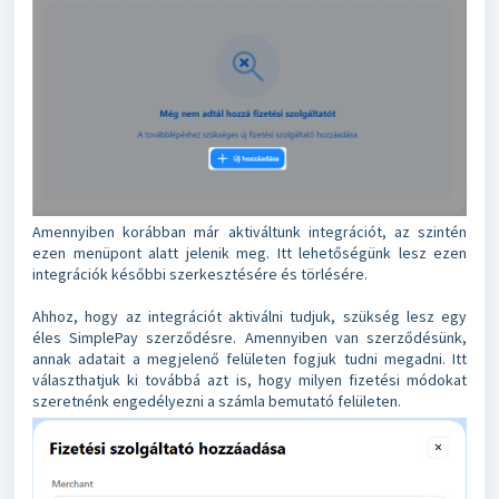
Amennyiben korábban már aktiváltunk integrációt, az szintén
ezen menüpont alatt jelenik meg. Itt lehetőségünk lesz ezen
integrációk későbbi szerkesztésére és törlésére.
Ahhoz, hogy az integrációt aktiválni tudjuk, szükség lesz egy
éles SimplePay szerződésre. Amennyiben van szerződésünk,
annak adatait a megjelenő felületen fogjuk tudni megadni. Itt
választhatjuk ki továbbá azt is, hogy milyen fizetési módokat
szeretnénk engedélyezni a számla bemutató felületen.