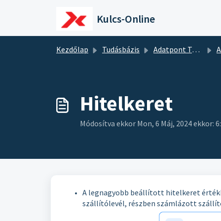
Kihagyás a tartalom megtartásához
Kulcs-Online
Kezdőlap
Tudásbázis
Adatpont Tudásbázis
A
Hitelkeret
Módosítva ekkor Mon, 6 Máj, 2024 ekkor: 6
A legnagyobb beállított hitelkeret érték
szállítólevél, részben számlázott szállít