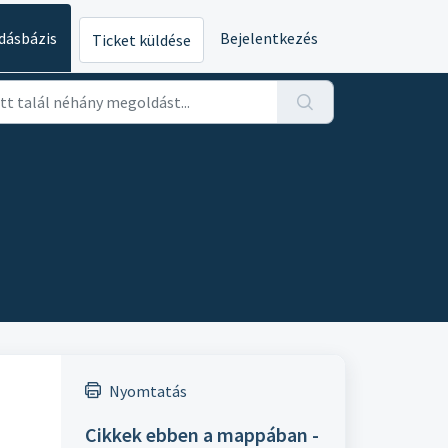
dásbázis
Bejelentkezés
Ticket küldése
Nyomtatás
Cikkek ebben a mappában -