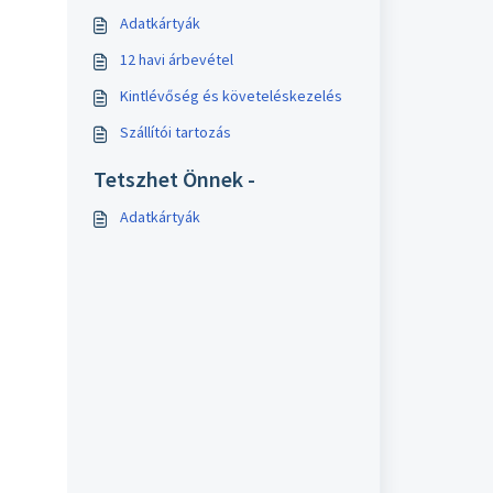
Adatkártyák
12 havi árbevétel
Kintlévőség és követeléskezelés
Szállítói tartozás
Tetszhet Önnek -
Adatkártyák