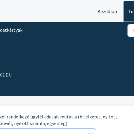
Kezdőlap
Tu
datkártyák
:01 DU
kel rendelkező ügyfél adatait mutatja (hitelkeret, nyitott
ólevél, nyitott számla, egyenleg)