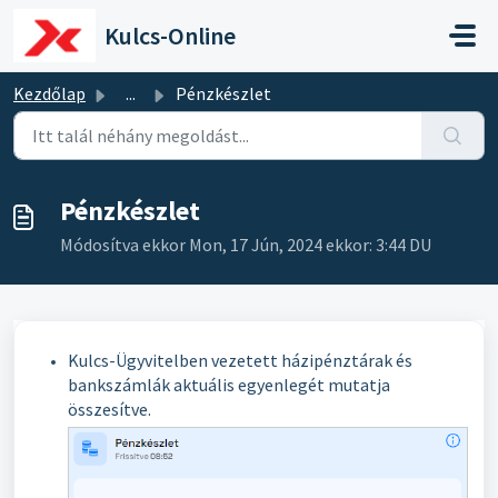
Kihagyás a tartalom megtartásához
Kulcs-Online
Kezdőlap
...
Pénzkészlet
Pénzkészlet
Módosítva ekkor Mon, 17 Jún, 2024 ekkor: 3:44 DU
Kulcs-Ügyvitelben vezetett házipénztárak és
bankszámlák aktuális egyenlegét mutatja
összesítve.