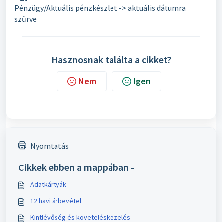
Pénzügy/Aktuális pénzkészlet -> aktuális dátumra
szűrve
Hasznosnak találta a cikket?
Nem
Igen
Nyomtatás
Cikkek ebben a mappában -
Adatkártyák
12 havi árbevétel
Kintlévőség és követeléskezelés