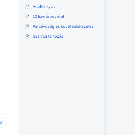
Adatkártyák
12 havi árbevétel
Kintlévőség és követeléskezelés
Szállítói tartozás