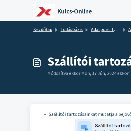
Kihagyás a tartalom megtartásához
Kulcs-Online
Kezdőlap
Tudásbázis
Adatpont Tudásbázis
A
Szállítói tartoz
Módosítva ekkor Mon, 17 Jún, 2024 ekkor: 
Szállítói tartozásainkat mutatja a bejöv