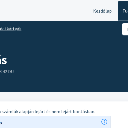
Kezdőlap
Tu
datkártyák
ás
3:42 DU
ő számlák alapján lejárt és nem lejárt bontásban.