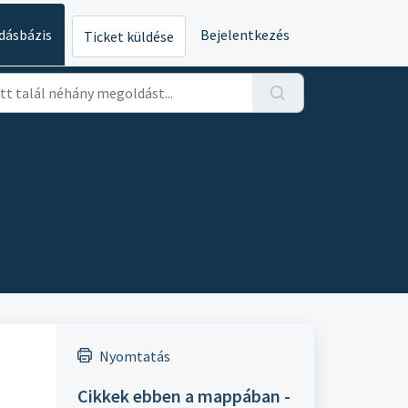
dásbázis
Bejelentkezés
Ticket küldése
Nyomtatás
Cikkek ebben a mappában -